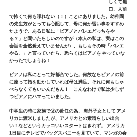
しくて無
口、人前
で怖くて何も喋れない（！）ことにありました。幼稚園
の先生方がとっても心配して、母に何か習い事をすすめ
たようで、ある日私に「ピアノとバレエどっちをや
る？」と聞いたらしいのですが（本人の私は、実はこの
会話を全然覚えていませんが）、もしもその時「バレエ
やる。」と言っていたら、恐らくはピアノを やっていな
かったでしょうね！
ピアノは私にとって好都合でした。何故ならピアノの前
に座って指を動かしていれば母は満足。それに何もしゃ
べらなくてもいいんだもん！ こんなわけで私は少しず
つピアノにハマっていました。
中学生の時に家族で父の赴任の為、 海外子女として アメ
リカに渡米しましたが、アメリカとの素晴らしい出合
い！などというカッコいいスタートはきれず。
アメリカ
1日目にテレビでバッグスバニーを見ていて、マンガの会