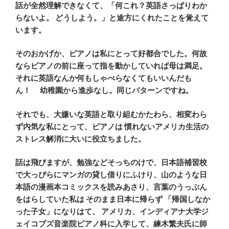
話が全然理解できなくて、「何これ？英語さっぱりわか
らないよ。 どうしよう。」と途方にくれたことを覚えて
います。
そのおかげか、ピアノは私にとって好都合でした。何故
ならピアノの前に座って指を動かしていれば母は満足。
それに英語なんか何もしゃべらなくてもいいんだも
ん！
幼稚園から進歩なし。同じパターンですね。
それでも、大嫌いな英語と取り組むかたわら、相変わら
ず内気な私にとって、ピアノは
慣れないアメリカ生活の
ストレス解消に大いに役立ちました。
話は飛びますが、勉強などそっちのけで、日本語補習校
で大っぴらにマンガの貸し借りにふけり、山のような日
本語の漫画本コミックスを読みあさり、言葉のうっぷん
をはらしていた私は
そのまま日本に帰らず
「帰国しなか
った子女」になりはて、 アメリカ、インディアナ大学ジ
ェイコブズ音楽院ピアノ科に入学して、練木繁夫氏に師