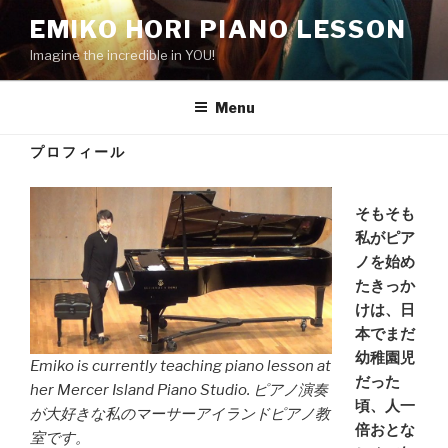
Skip
EMIKO HORI PIANO LESSON
to
Imagine the incredible in YOU!
content
Menu
プロフィール
そもそも
私がピア
ノを始め
たきっか
けは、日
本でまだ
幼稚園児
Emiko is currently teaching piano lesson at
だった
her Mercer Island Piano Studio. ピアノ演奏
頃、人一
が大好きな私のマーサーアイランドピアノ教
倍おとな
室です。