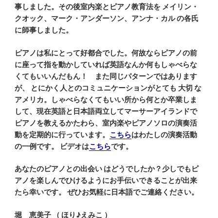
事しました。その後室内楽とピアノ教育法を メイリン・
クオック、マーク・アンダーソン、アンナ・カル
の各氏
に師事しました。
ピアノは私にとって好都合でした。何故ならピアノの前
に座って指を動かしていれば英語なんか何もしゃべらな
くてもいいんだもん！ また同じパターンではあります
が、
とにかく人とのコミュニケーションがとても 大切
な
アメリカ。しゃべらなくてもいい所から何とか卒業しま
して、現在英語と日本語両立してマーサーアイランド
で
ピアノ
を
教えるかたわら、室内楽やピアノソロの演奏活
動を定期的に行っています。
こちら
はわたしの演奏活動
の一例です。
ビデオは
こちら
です。
あなたのピアノとの出会い
はどうでしたか？少しでもピ
アノを楽しんでひけるようにお手伝いできることが出来
たら幸いです。
ぜひお気軽に日本語でご連絡ください。
堀 恵美子 （ ほり♪えみこ ）