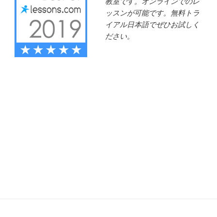
教室です。オンラインでのレ
ッスンが可能です。無料トラ
イアル日本語でぜひお試しく
ださい。
piano lesson Mercer Island Seattle area studio 98040
Bellevue piano instructor Emiko Hori is a Japanese piano
teacher in Mercer Island, WA. Piano lesson is
conveniently located near Bellevue, Seattle, Issaquah,
Factoria for piano lesson. Emiko is a Japanese piano
teacher in Mercer Island, WA. ピアノ教室 シアトル
98040 ベルビュー ピアノ教師 日本語 piano teacher オ
ンライン ピアノレッスン Emiko Hori is a piano teacher
マーサーアイランド アメリカ 大人のピアノレッスン
大人初心者 クラシック 初心者 レッスン