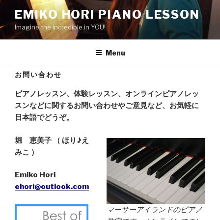
Skip
EMIKO HORI PIANO LESSON
to
Imagine the incredible in YOU!
content
Menu
お問い合わせ
ピアノレッスン、体験レッスン、オンラインピアノレッ
スンなどに関するお問い合わせやご意見など、お気軽に
日本語でどうぞ。
堀 恵美子 （ ほり♪え
みこ ）
Emiko Hori
ehori@outlook.com
マーサーアイランドのピアノ